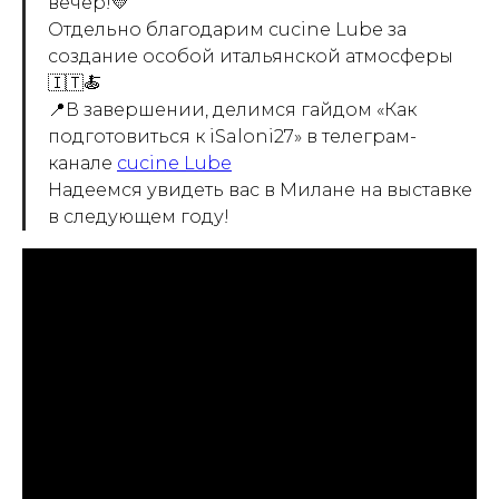
вечер!💛
Отдельно благодарим cucine Lube за
создание особой итальянской атмосферы
🇮🇹🍝
📍В завершении, делимся гайдом «Как
подготовиться к iSaloni27» в телеграм-
канале
cucine Lube
Надеемся увидеть вас в Милане на выставке
в следующем году!