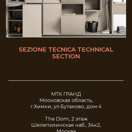
г.Химки, ул.Бутаково, дом 4
The Dom, 2 этаж
Шелепихинская наб., 34к2,
Москва
Кух
Гос
+7(495) 740-52-82
+7 (495) 532-79-70
SEZIONE TECNICA TECHNICAL
Обратная связь
SECTION
Политика конфиденциальности
© 2024 Москва. Официальный
представитель итальянской фабрики
Cucine Lube
Разработка сайта